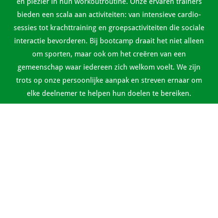
en plezier in hun workoutroutine. Onze ervaren trainers
bieden een scala aan activiteiten: van intensieve cardio-
sessies tot krachttraining en groepsactiviteiten die sociale
interactie bevorderen. Bij bootcamp draait het niet alleen
om sporten, maar ook om het creëren van een
gemeenschap waar iedereen zich welkom voelt. We zijn
trots op onze persoonlijke aanpak en streven ernaar om
elke deelnemer te helpen hun doelen te bereiken.
Boek hier een GRATIS proefles
Bij het aanmelden bij Bootcamp Westland gaat de deelnemer
akkoord met de
Algemene Voorwaarden
.
KVK-nummer: 95435166 | BTW-id: NL867129487B01
© 2025 Bootcamp Westland