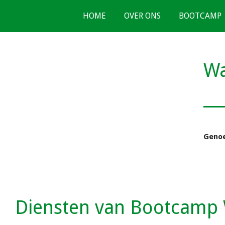
Ga
HOME
OVER ONS
BOOTCAMP
direct
naar
de
Wa
hoofdinhoud
Genoe
Diensten van Bootcamp 